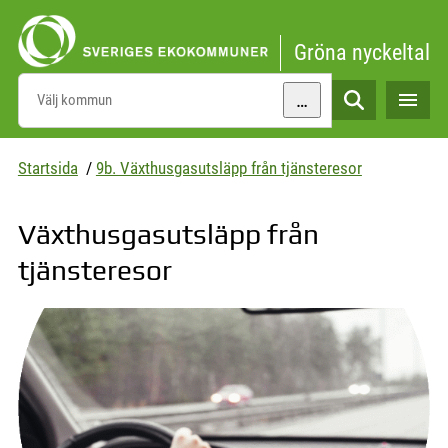
Gå direkt till sidans innehåll
Gröna nyckeltal
…
Sök
Startsida
/
9b. Växthusgasutsläpp från tjänsteresor
Växthusgasutsläpp från
tjänsteresor